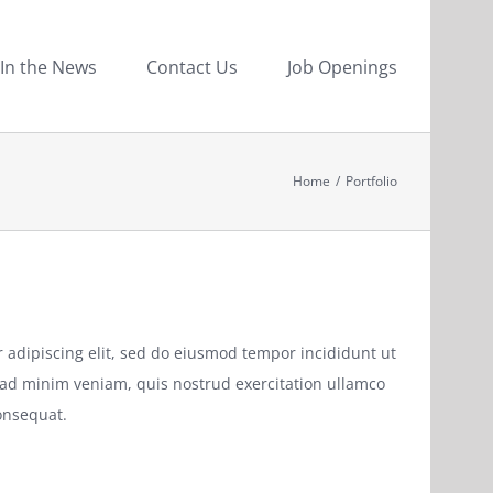
In the News
Contact Us
Job Openings
Home
/
Portfolio
 adipiscing elit, sed do eiusmod tempor incididunt ut
 ad minim veniam, quis nostrud exercitation ullamco
onsequat.